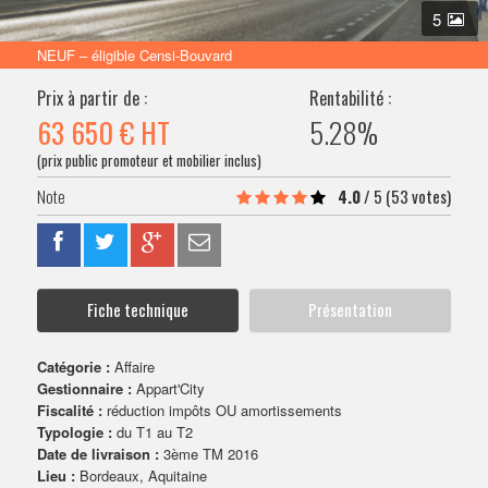
VENDRE SON BIEN
5
NEUF – éligible Censi-Bouvard
Prix à partir de :
Rentabilité :
63 650 €
HT
5.28%
(prix public promoteur et mobilier inclus)
4.0
/
5
(53 votes)
Fiche technique
Présentation
Catégorie :
Affaire
Gestionnaire :
Appart'City
Fiscalité :
réduction impôts OU amortissements
Typologie :
du T1 au T2
Date de livraison :
3ème TM 2016
Lieu :
Bordeaux, Aquitaine