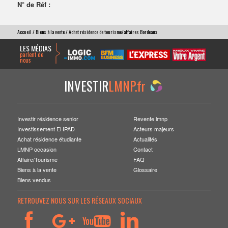
N° de Réf :
Accueil
/
Biens à la vente
/ Achat résidence de tourisme/affaires Bordeaux
LES MÉDIAS
parlent de
nous
INVESTIR
LMNP.fr
Investir résidence senior
Revente lmnp
Investissement EHPAD
Acteurs majeurs
Achat résidence étudiante
Actualités
LMNP occasion
Contact
Affaire/Tourisme
FAQ
Biens à la vente
Glossaire
Biens vendus
RETROUVEZ NOUS SUR LES RÉSEAUX SOCIAUX