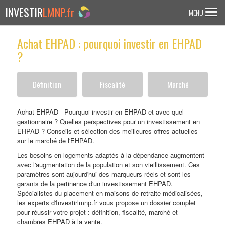
INVESTIR
LMNP.fr
MENU
Achat EHPAD : pourquoi investir en EHPAD
ACCUEIL
?
Investir en :
Définition
Fiscalité
Marché
LMNP ANCIEN
RESIDENCE ETUDIANTE
Achat EHPAD - Pourquoi investir en EHPAD et avec quel
gestionnaire ? Quelles perspectives pour un investissement en
EHPAD
EHPAD ? Conseils et sélection des meilleures offres actuelles
RESIDENCE SENIOR
sur le marché de l'EHPAD.
Les besoins en logements adaptés à la dépendance augmentent
RESIDENCE AFFAIRE/TOURISME
avec l'augmentation de la population et son vieillissement. Ces
paramètres sont aujourd'hui des marqueurs réels et sont les
ACTUALITES
garants de la pertinence d'un investissement EHPAD.
Spécialistes du placement en maisons de retraite médicalisées,
les experts d'Investirlmnp.fr vous propose un dossier complet
FAQ
pour réussir votre projet : d
éfinition, fiscalité, marché et
chambres EHPAD à la vente.