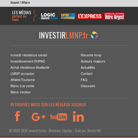
Accueil
/ Affaire
LES MÉDIAS
parlent de
nous
INVESTIR
LMNP.fr
Investir résidence senior
Revente lmnp
Investissement EHPAD
Acteurs majeurs
Achat résidence étudiante
Actualités
LMNP occasion
Contact
Affaire/Tourisme
FAQ
Biens à la vente
Glossaire
Biens vendus
RETROUVEZ NOUS SUR LES RÉSEAUX SOCIAUX
© 2008-2026 Investirlmnp -
Mentions légales
- Créé par
Studio HB