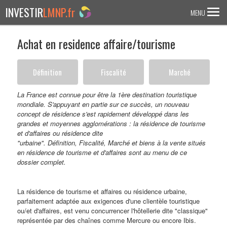
INVESTIR
LMNP.fr
MENU
Achat en residence affaire/tourisme
ACCUEIL
Investir en :
Définition
Fiscalité
Marché
LMNP ANCIEN
La France est connue pour être la 1ère destination touristique
mondiale. S'appuyant en partie sur ce succès, un nouveau
RESIDENCE ETUDIANTE
concept de résidence s'est rapidement développé dans les
grandes et moyennes agglomérations : la résidence de tourisme
EHPAD
et d'affaires ou résidence dite
RESIDENCE SENIOR
"urbaine". Définition, Fiscalité, Marché et biens à la vente situés
en résidence de tourisme et d'affaires sont au menu de ce
RESIDENCE AFFAIRE/TOURISME
dossier complet.
ACTUALITES
La résidence de tourisme et affaires ou résidence urbaine,
parfaitement adaptée aux exigences d'une clientèle touristique
FAQ
ou/et d'affaires, est venu concurrencer l'hôtellerie dite "classique"
représentée par des chaînes comme Mercure ou encore Ibis.