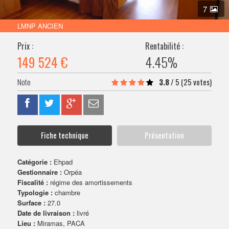
VENDRE SON BIEN
7
LMNP ANCIEN
Prix :
Rentabilité :
149 524 €
4.45%
3.8
/
5
(25 votes)
Fiche technique
Présentation
Catégorie :
Ehpad
Gestionnaire :
Orpéa
Fiscalité :
régime des amortissements
Typologie :
chambre
Surface :
27.0
Date de livraison :
livré
Lieu :
Miramas, PACA