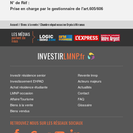
N° de Réf :
Prise en charge par le gestionnaire de l'art.605/606
Accueil
/
Biens à la vente
/ Chambre ehpad occasion Orpéa à Miramas
LES MÉDIAS
parlent de
nous
INVESTIR
LMNP.fr
Investir résidence senior
Revente lmnp
Investissement EHPAD
Acteurs majeurs
Achat résidence étudiante
Actualités
LMNP occasion
Contact
Affaire/Tourisme
FAQ
Biens à la vente
Glossaire
Biens vendus
RETROUVEZ NOUS SUR LES RÉSEAUX SOCIAUX