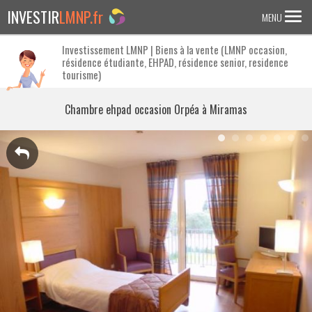
INVESTIR
LMNP.fr
MENU
Investissement LMNP | Biens à la vente (LMNP occasion,
résidence étudiante, EHPAD, résidence senior, residence
ACCUEIL
tourisme)
Investir en :
Chambre ehpad occasion Orpéa à Miramas
LMNP ANCIEN
RESIDENCE ETUDIANTE
EHPAD
RESIDENCE SENIOR
RESIDENCE AFFAIRE/TOURISME
ACTUALITES
FAQ