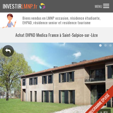
INVESTIR
LMNP.fr
MENU
Biens vendus en LMNP occasion, résidence étudiante,
EHPAD, résidence senior et residence tourisme
ACCUEIL
Investir en :
Achat EHPAD Medica France à Saint-Sulpice-sur-Lèze
LMNP ANCIEN
RESIDENCE ETUDIANTE
EHPAD
RESIDENCE SENIOR
RESIDENCE AFFAIRE/TOURISME
ACTUALITES
FAQ
3