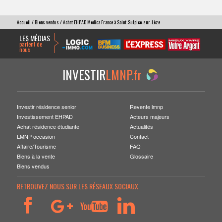
Accueil
/
Biens vendus
/ Achat EHPAD Medica France à Saint-Sulpice-sur-Lèze
LES MÉDIAS
parlent de
nous
INVESTIR
LMNP.fr
Investir résidence senior
Revente lmnp
Investissement EHPAD
Acteurs majeurs
Achat résidence étudiante
Actualités
LMNP occasion
Contact
Affaire/Tourisme
FAQ
Biens à la vente
Glossaire
Biens vendus
RETROUVEZ NOUS SUR LES RÉSEAUX SOCIAUX