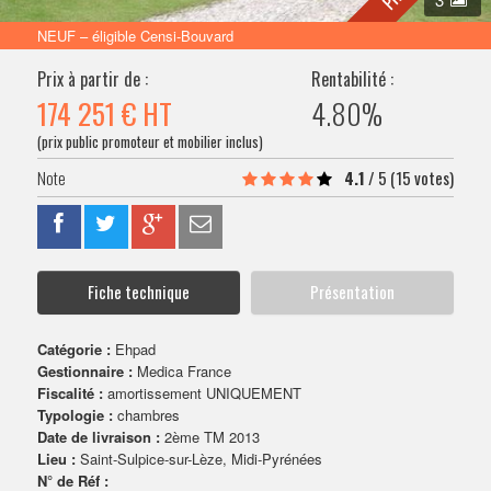
VENDRE SON BIEN
NEUF – éligible Censi-Bouvard
Prix à partir de :
Rentabilité :
174 251 €
HT
4.80%
(prix public promoteur et mobilier inclus)
4.1
/
5
(15 votes)
Fiche technique
Présentation
Catégorie :
Ehpad
Gestionnaire :
Medica France
Fiscalité :
amortissement UNIQUEMENT
Typologie :
chambres
Date de livraison :
2ème TM 2013
Lieu :
Saint-Sulpice-sur-Lèze, Midi-Pyrénées
N° de Réf :