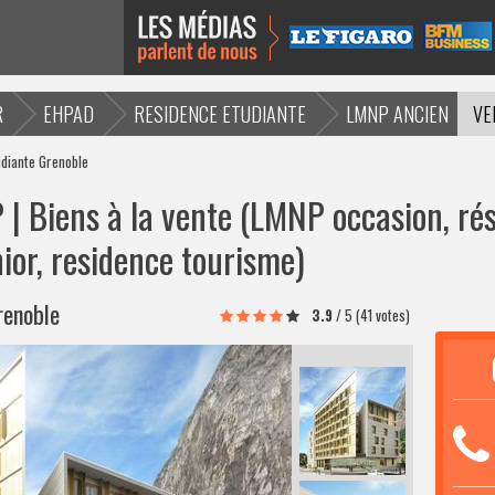
R
EHPAD
RESIDENCE ETUDIANTE
LMNP ANCIEN
VE
udiante Grenoble
| Biens à la vente (LMNP occasion, rés
ior, residence tourisme)
renoble
3.9
/
5
(41 votes)