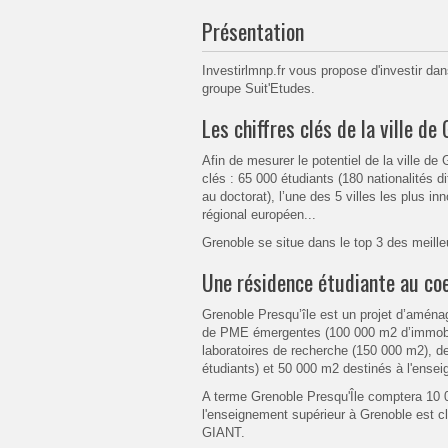
Présentation
Investirlmnp.fr vous propose d'investir da
groupe Suit'Etudes.
Les chiffres clés de la ville de
Afin de mesurer le potentiel de la ville de
clés : 65 000 étudiants (180 nationalités d
au doctorat), l’une des 5 villes les plus 
régional européen...
Grenoble se situe dans le top 3 des meille
Une résidence étudiante au coe
Grenoble Presqu’île est un projet d’amén
de PME émergentes (100 000 m2 d’immobili
laboratoires de recherche (150 000 m2), d
étudiants) et 50 000 m2 destinés à l'ensei
A terme Grenoble Presqu'Île comptera 10 0
l'enseignement supérieur à Grenoble est c
GIANT.