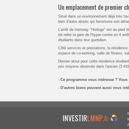
Un emplacement de premier cho
Situé dans un environnement déjà très fav
bien d'autre atouts qui favorisera son attr
L'arrêt de tramway "Horloge" est au pied
(et relier la gare de l'hyper-centre en 4 arrê
étudiants dans leur quotidien.
Côté services et prestations, la résidence
espace de co-working, salle de fitness, s
Dernier atout pour cette résidence étudiant
prix moyens observés dans l'ancien (3 419
- Ce programme vous intéresse ? Vous s
- D'autres biens peuvent aussi vous int
I
INVESTIR
LMNP
.fr
A