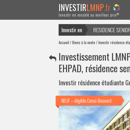
INVESTIR
LMNP
.fr
®
Investir en meublé au meilleur prix
Investir en
RESIDENCE SENIO
ACTUALITES
Accueil
/
Biens à la vente
/ Investir résidence ét
Investissement LMNP 
EHPAD, résidence sen
Investir résidence étudiante G
NEUF – éligible Censi-Bouvard