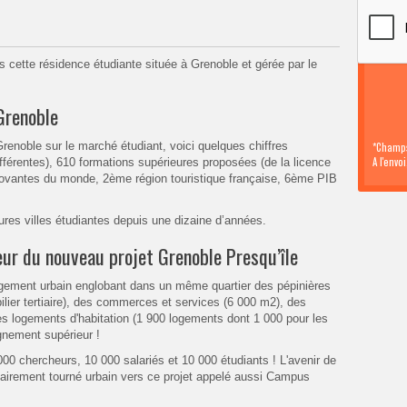
ns cette résidence étudiante située à Grenoble et gérée par le
 Grenoble
 Grenoble sur le marché étudiant, voici quelques chiffres
*Champs
A l'envo
ifférentes), 610 formations supérieures proposées (de la licence
innovantes du monde, 2ème région touristique française, 6ème PIB
ures villes étudiantes depuis une dizaine d’années.
ur du nouveau projet Grenoble Presqu’île
agement urbain englobant dans un même quartier des pépinières
er tertiaire), des commerces et services (6 000 m2), des
es logements d'habitation (1 900 logements dont 1 000 pour les
gnement supérieur !
00 chercheurs, 10 000 salariés et 10 000 étudiants ! L'avenir de
lairement tourné urbain vers ce projet appelé aussi Campus