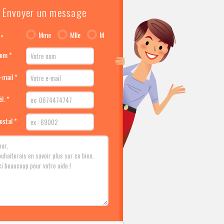
Envoyer un message
Mme
Mlle
M
 *
nom *
-mail *
l. *
ostal *