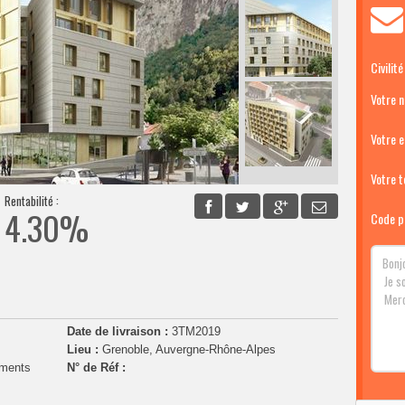
Civilité
Votre 
Votre e
Votre té
Rentabilité :
4.30%
Code p
Date de livraison :
3TM2019
Lieu :
Grenoble, Auvergne-Rhône-Alpes
ements
N° de Réf :