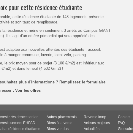
ix pour cette résidence étudiante
orable, cette résidence étudiante de 148 logements présente
activité et son taux de remplissage.
 de la résidence et mène en seulement 3 arrêts au Campus GIANT
ts). Il s’agit d’un critère primordial qui sera apprécié des
 est adaptée aux nouvelles attentes des étudiants : accueil,
alle à manger commune, laverie, local vélo, parking…
e, le prix moyen pour ce projet (3 100 €/m2) est inférieur aux
 €/m2) et dans le neuf (4 502 €/m2) !
ouhaitez plus d'informations ? Remplissez le formulaire
éresser :
Voir les offres
nvestir résidence senior
Autres placements
Revente lmnp
Contact
Investissement EHPAD
Biens à la vente
Acteurs majeurs
FAQ
chat résidence étudiante
Biens vendus
Actualités
Glossair