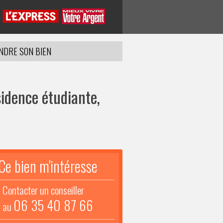
NDRE SON BIEN
idence étudiante,
Ce bien m'intéresse
Contacter un conseiller
06 35 40 87 66
au