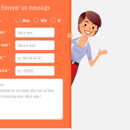
Envoyer un message
Mme
Mlle
M
 *
nom *
-mail *
l. *
ostal *