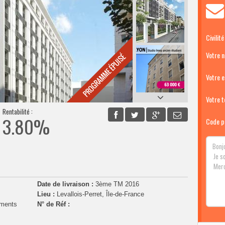
Civilité
Votre 
Votre e
Votre té
Rentabilité :
3.80%
Code p
Date de livraison :
3ème TM 2016
Lieu :
Levallois-Perret, Île-de-France
ements
N° de Réf :