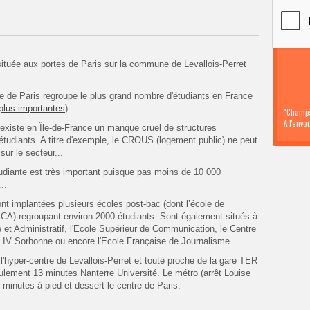
située aux portes de Paris sur la commune de Levallois-Perret
ie de Paris regroupe le plus grand nombre d'étudiants en France
 plus importantes
).
*Champs
A l'envo
 existe en Île-de-France un manque cruel de structures
udiants. A titre d'exemple, le CROUS (logement public) ne peut
ur le secteur...
étudiante est très important puisque pas moins de 10 000
..
ont implantées
plusieurs écoles post-bac (dont l’école
de
ACA) regroupant environ 2000
étudiants. Sont également situés à
e et Administratif, l'Ecole Supérieur de Communication, le Centre
s IV Sorbonne ou encore l'Ecole Française de Journalisme...
'hyper-centre de Levallois-Perret et toute proche de la gare TER
ulement 13 minutes Nanterre Université. Le métro (arrêt Louise
 minutes à pied et dessert le centre de Paris.