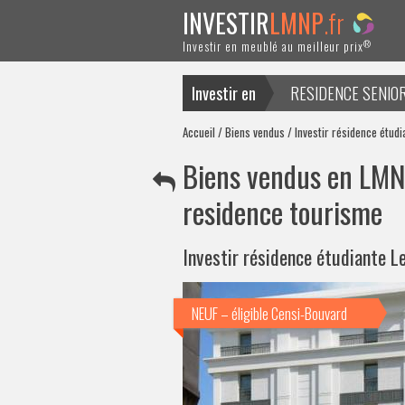
INVESTIR
LMNP
.fr
®
Investir en meublé au meilleur prix
Investir en
RESIDENCE SENIO
ACTUALITES
Accueil
/
Biens vendus
/ Investir résidence étudi
Biens vendus en LMNP
residence tourisme
Investir résidence étudiante Le
NEUF – éligible Censi-Bouvard