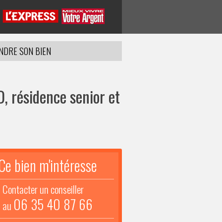
NDRE SON BIEN
, résidence senior et
Ce bien m'intéresse
Contacter un conseiller
06 35 40 87 66
au