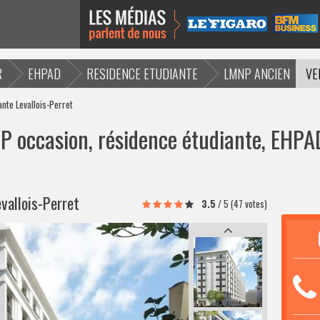
R
EHPAD
RESIDENCE ETUDIANTE
LMNP ANCIEN
VE
ante Levallois-Perret
 occasion, résidence étudiante, EHPAD
vallois-Perret
3.5
/
5
(47 votes)