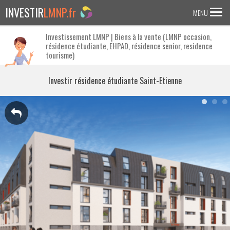
INVESTIR
LMNP.fr
MENU
Investissement LMNP | Biens à la vente (LMNP occasion,
résidence étudiante, EHPAD, résidence senior, residence
ACCUEIL
tourisme)
Investir en :
Investir résidence étudiante Saint-Etienne
LMNP ANCIEN
RESIDENCE ETUDIANTE
EHPAD
RESIDENCE SENIOR
RESIDENCE AFFAIRE/TOURISME
ACTUALITES
FAQ