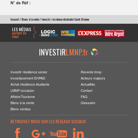
N° de Réf :
Accueil
/
Biens à la vente
/ Investir résidence étudiante Saint-Etienne
LES MÉDIAS
parlent de
nous
INVESTIR
LMNP.fr
Investir résidence senior
Revente lmnp
Investissement EHPAD
Acteurs majeurs
Achat résidence étudiante
Actualités
LMNP occasion
Contact
Affaire/Tourisme
FAQ
Biens à la vente
Glossaire
Biens vendus
RETROUVEZ NOUS SUR LES RÉSEAUX SOCIAUX