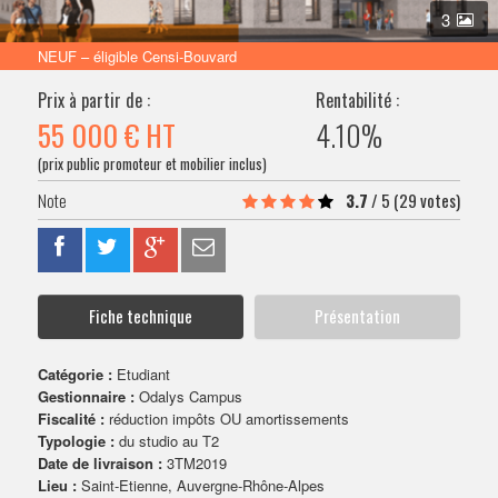
VENDRE SON BIEN
3
NEUF – éligible Censi-Bouvard
Prix à partir de :
Rentabilité :
55 000 €
HT
4.10%
(prix public promoteur et mobilier inclus)
3.7
/
5
(29 votes)
Fiche technique
Présentation
Catégorie :
Etudiant
Gestionnaire :
Odalys Campus
Fiscalité :
réduction impôts OU amortissements
Typologie :
du studio au T2
Date de livraison :
3TM2019
Lieu :
Saint-Etienne, Auvergne-Rhône-Alpes