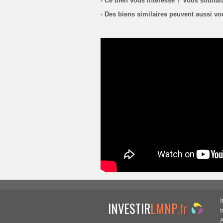
- Ce bien vous intéresse ? Vous souhai
- Des biens similaires peuvent aussi vo
I
INVESTIR
LMNP
.fr
A