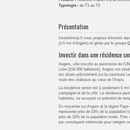
Typologie :
du T1 au T3
Présentation
Investirlmnp.fr vous propose d'investir d
(à 5 mn d’Angers) et gérée par le groupe
Q
Investir dans une résidence se
Angers, ville inscrite au patrimoine de l’
Loire (156 000 habitants). Angers est situ
est située précisément sur la commune Les
route des châteaux au cœur de l’Anjou.
La résidence senior est à seulement 5 mn 
campagne et de la ville. La résidence peu
habitants, lui assurant un potentiel de rem
En moyenne sur Angers et la région Pays-d
représente près de 18% de la population to
près de 10% de la population totale. Près 
par conséquent intéressée pour intégrer c