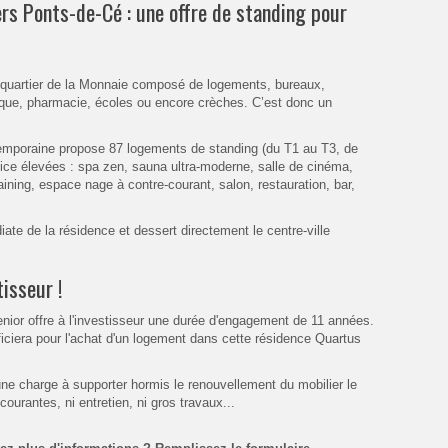
rs Ponts-de-Cé : une offre de standing pour
co-quartier de la Monnaie composé de logements, bureaux,
que, pharmacie, écoles ou encore crèches. C’est donc un
temporaine propose 87 logements de standing (du T1 au T3, de
ice élevées : spa zen, sauna ultra-moderne, salle de cinéma,
aining, espace nage à contre-courant, salon, restauration, bar,
ate de la résidence et dessert directement le centre-ville
tisseur !
nior offre à l'investisseur une durée d'engagement de 11 années.
éficiera pour l'achat d'un logement dans cette résidence Quartus
cune charge à supporter hormis le renouvellement du mobilier le
courantes, ni entretien, ni gros travaux...