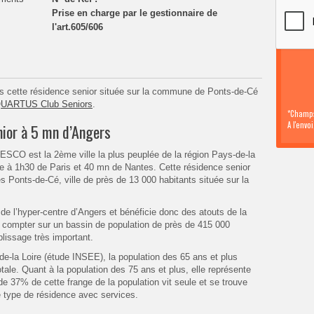
Prise en charge par le gestionnaire de
l'art.605/606
ans cette résidence senior située sur la commune de Ponts-de-Cé
UARTUS Club Seniors
.
*Champs
A l'envo
nior à 5 mn d’Angers
UNESCO est la 2ème ville la plus peuplée de la région Pays-de-la
ée à 1h30 de Paris et 40 mn de Nantes. Cette résidence senior
 Ponts-de-Cé, ville de près de 13 000 habitants située sur la
de l’hyper-centre d’Angers et bénéficie donc des atouts de la
t compter sur un bassin de population de près de 415 000
plissage très important.
e-la Loire (étude INSEE), la population des 65 ans et plus
tale. Quant à la population des 75 ans et plus, elle représente
de 37% de cette frange de la population vit seule et se trouve
e type de résidence avec services.