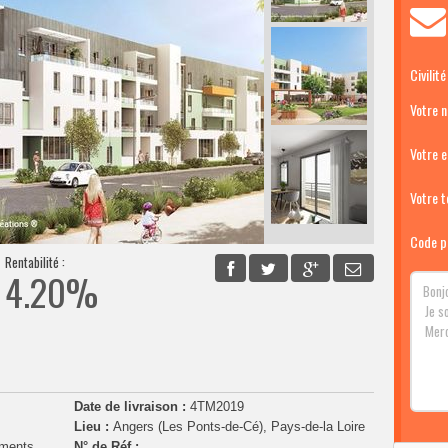
Civilité
Votre 
Votre e
Votre té
Code p
Rentabilité :
4.20%
Date de livraison :
4TM2019
Lieu :
Angers (Les Ponts-de-Cé), Pays-de-la Loire
ements
N° de Réf :