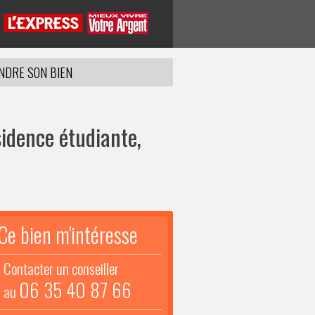
NDRE SON BIEN
idence étudiante,
Ce bien m'intéresse
Contacter un conseiller
06 35 40 87 66
au