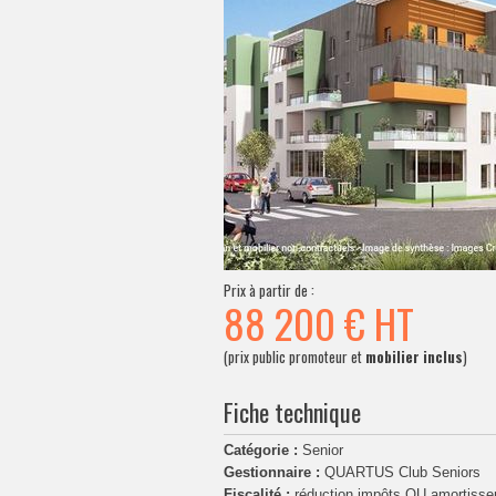
Prix à partir de :
88 200 €
HT
(prix public promoteur et
mobilier inclus
)
Fiche technique
Catégorie :
Senior
Gestionnaire :
QUARTUS Club Seniors
Fiscalité :
réduction impôts OU amortiss