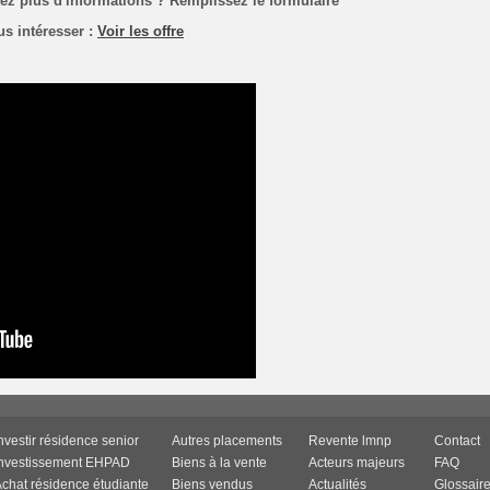
tez plus d'informations ? Remplissez le formulaire
us intéresser :
Voir les offre
nvestir résidence senior
Autres placements
Revente lmnp
Contact
Investissement EHPAD
Biens à la vente
Acteurs majeurs
FAQ
chat résidence étudiante
Biens vendus
Actualités
Glossair