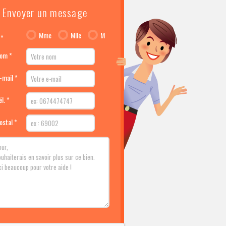
Envoyer un message
Mme
Mlle
M
 *
nom *
-mail *
l. *
ostal *