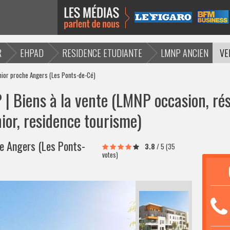
R
EHPAD
RESIDENCE ETUDIANTE
LMNP ANCIEN
VE
nior proche Angers (Les Ponts-de-Cé)
| Biens à la vente (LMNP occasion, rés
ior, residence tourisme)
he Angers (Les Ponts-
3.8
/
5
(35
votes)