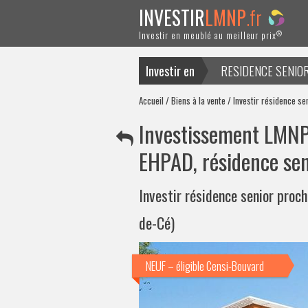
INVESTIR
LMNP
.fr
®
Investir en meublé au meilleur prix
Investir en
RESIDENCE SENIO
ACTUALITES
Accueil
/
Biens à la vente
/ Investir résidence se
Investissement LMNP 
EHPAD, résidence sen
Investir résidence senior proc
de-Cé)
NEUF – éligible Censi-Bouvard