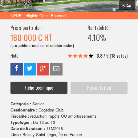
VENDRE SON BIEN
5
NEUF – éligible Censi-Bouvard
Prix à partir de :
Rentabilité :
180 000 €
HT
4.10%
(prix public promoteur et mobilier inclus)
3.8
/
5
(18 votes)
Fiche technique
Présentation
Catégorie :
Senior
Gestionnaire :
Cogedim Club
Fiscalité :
réduction impôts OU amortissements
Typologie :
Du T2 au T3
Date de livraison :
1TM2018
Lieu :
Boissy-Saint-Léger, Île-de-France