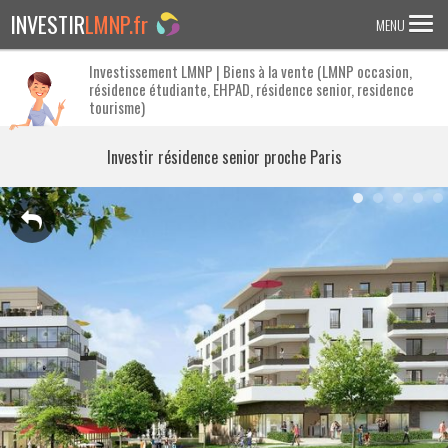
INVESTIR
LMNP.fr
MENU
Investissement LMNP | Biens à la vente (LMNP occasion,
résidence étudiante, EHPAD, résidence senior, residence
ACCUEIL
tourisme)
Investir en :
Investir résidence senior proche Paris
LMNP ANCIEN
RESIDENCE ETUDIANTE
EHPAD
RESIDENCE SENIOR
RESIDENCE AFFAIRE/TOURISME
ACTUALITES
FAQ