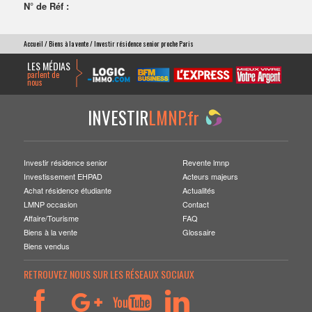
N° de Réf :
Accueil
/
Biens à la vente
/ Investir résidence senior proche Paris
LES MÉDIAS
parlent de
nous
INVESTIR
LMNP.fr
Investir résidence senior
Revente lmnp
Investissement EHPAD
Acteurs majeurs
Achat résidence étudiante
Actualités
LMNP occasion
Contact
Affaire/Tourisme
FAQ
Biens à la vente
Glossaire
Biens vendus
RETROUVEZ NOUS SUR LES RÉSEAUX SOCIAUX