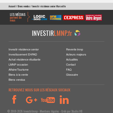
Accueil
/
Biens vendus
/ Investir résidence senior Marseille
LES MÉDIAS
parlent de
nous
INVESTIR
LMNP.fr
Investir résidence senior
Revente lmnp
Investissement EHPAD
Acteurs majeurs
Achat résidence étudiante
Actualités
LMNP occasion
Contact
Affaire/Tourisme
FAQ
Biens à la vente
Glossaire
Biens vendus
RETROUVEZ NOUS SUR LES RÉSEAUX SOCIAUX
© 2008-2026 Investirlmnp -
Mentions légales
- Créé par
Studio HB