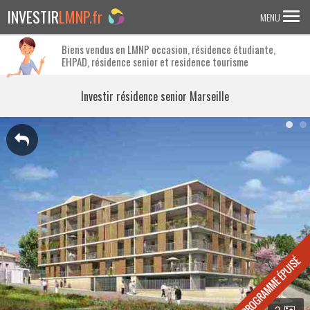
INVESTIR
LMNP.fr
MENU
Biens vendus en LMNP occasion, résidence étudiante,
EHPAD, résidence senior et residence tourisme
ACCUEIL
Investir en :
Investir résidence senior Marseille
LMNP ANCIEN
RESIDENCE ETUDIANTE
EHPAD
RESIDENCE SENIOR
RESIDENCE AFFAIRE/TOURISME
ACTUALITES
FAQ
2