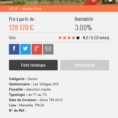
VENDRE SON BIEN
NEUF – éligible Pinel
Prix à partir de :
Rentabilité :
128 170 €
3.00%
4.1
/
5
(13 votes)
Fiche technique
Présentation
Catégorie :
Senior
Gestionnaire :
Les Villages d'Or
Fiscalité :
réduction impôts
Typologie :
du T1 au T3
Date de livraison :
3ème TM 2015
Lieu :
Marseille, PACA
N° de Réf :