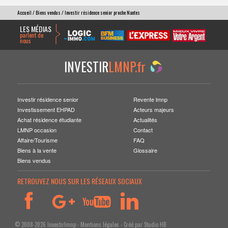
Accueil
/
Biens vendus
/ Investir résidence senior proche Nantes
LES MÉDIAS
parlent de
nous
INVESTIR
LMNP.fr
Investir résidence senior
Revente lmnp
Investissement EHPAD
Acteurs majeurs
Achat résidence étudiante
Actualités
LMNP occasion
Contact
Affaire/Tourisme
FAQ
Biens à la vente
Glossaire
Biens vendus
RETROUVEZ NOUS SUR LES RÉSEAUX SOCIAUX
© 2008-2026 Investirlmnp -
Mentions légales
- Créé par
Studio HB