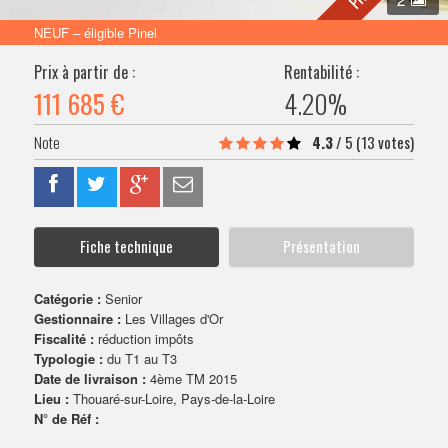
VENDRE SON BIEN
NEUF – éligible Pinel
Prix à partir de :
Rentabilité :
111 685 €
4.20%
4.3
/
5
(13 votes)
Fiche technique
Présentation
Catégorie :
Senior
Gestionnaire :
Les Villages d'Or
Fiscalité :
réduction impôts
Typologie :
du T1 au T3
Date de livraison :
4ème TM 2015
Lieu :
Thouaré-sur-Loire, Pays-de-la-Loire
N° de Réf :