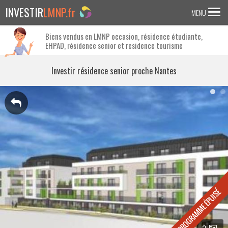
INVESTIR
LMNP.fr
MENU
Biens vendus en LMNP occasion, résidence étudiante,
EHPAD, résidence senior et residence tourisme
ACCUEIL
Investir en :
Investir résidence senior proche Nantes
LMNP ANCIEN
RESIDENCE ETUDIANTE
EHPAD
RESIDENCE SENIOR
RESIDENCE AFFAIRE/TOURISME
ACTUALITES
FAQ
2