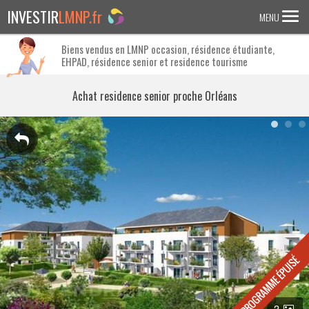
INVESTIR
LMNP.fr
MENU
Biens vendus en LMNP occasion, résidence étudiante,
EHPAD, résidence senior et residence tourisme
ACCUEIL
Investir en :
Achat residence senior proche Orléans
LMNP ANCIEN
RESIDENCE ETUDIANTE
EHPAD
RESIDENCE SENIOR
RESIDENCE AFFAIRE/TOURISME
ACTUALITES
FAQ
3