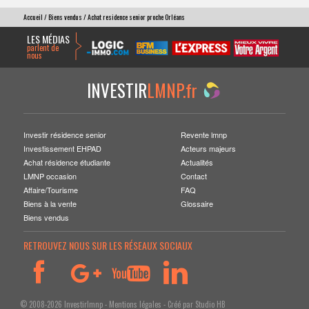
Accueil
/
Biens vendus
/ Achat residence senior proche Orléans
LES MÉDIAS
parlent de
nous
INVESTIR
LMNP.fr
Investir résidence senior
Revente lmnp
Investissement EHPAD
Acteurs majeurs
Achat résidence étudiante
Actualités
LMNP occasion
Contact
Affaire/Tourisme
FAQ
Biens à la vente
Glossaire
Biens vendus
RETROUVEZ NOUS SUR LES RÉSEAUX SOCIAUX
© 2008-2026 Investirlmnp -
Mentions légales
- Créé par
Studio HB