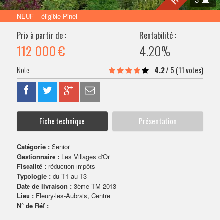
VENDRE SON BIEN
NEUF – éligible Pinel
Prix à partir de :
Rentabilité :
112 000 €
4.20%
4.2
/
5
(11 votes)
Fiche technique
Présentation
Catégorie :
Senior
Gestionnaire :
Les Villages d'Or
Fiscalité :
réduction impôts
Typologie :
du T1 au T3
Date de livraison :
3ème TM 2013
Lieu :
Fleury-les-Aubrais, Centre
N° de Réf :