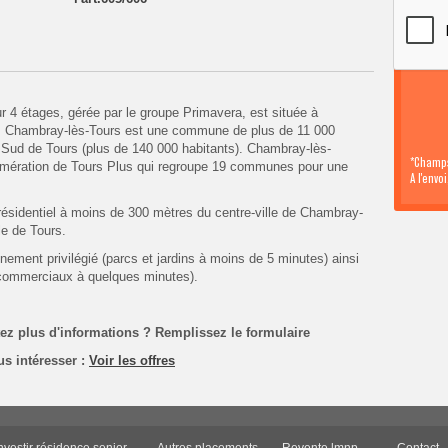
r 4 étages, gérée par le groupe Primavera,
est située à
e. Chambray-lès-Tours est une commune de plus de 11 000
 Sud de Tours (plus de 140 000 habitants). Chambray-lès-
*Champs
lomération de Tours Plus qui regroupe 19 communes pour une
A l'envo
résidentiel à moins de 300 mètres du centre-ville de Chambray-
le de Tours.
nnement privilégié (parcs et jardins à moins de 5 minutes) ainsi
 commerciaux à quelques minutes).
tez plus d'informations ? Remplissez
le formulaire
us intéresser :
Voir les offres
nvestir résidence senior
Autres placements
Revente lmnp
Contact