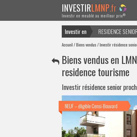
INVESTIR
LMNP
.fr
®
Investir en meublé au meilleur prix
Investir en
RESIDENCE SENIO
ACTUALITES
Accueil
/
Biens vendus
/ Investir résidence seni
Biens vendus en LMNP
residence tourisme
Investir résidence senior proc
NEUF – éligible Censi-Bouvard