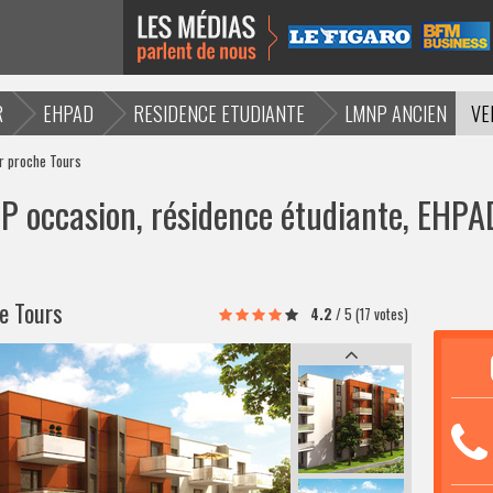
R
EHPAD
RESIDENCE ETUDIANTE
LMNP ANCIEN
VE
or proche Tours
 occasion, résidence étudiante, EHPAD
he Tours
4.2
/
5
(17 votes)