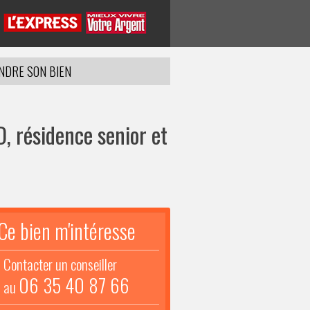
NDRE SON BIEN
, résidence senior et
Ce bien m'intéresse
Contacter un conseiller
06 35 40 87 66
au