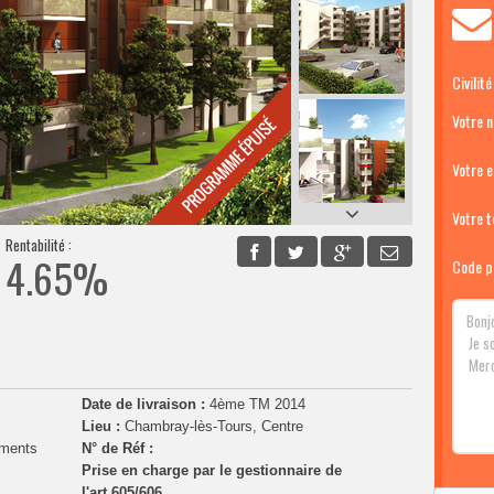
Civilité
Votre 
Votre e
Votre té
Rentabilité :
4.65%
Code p
Date de livraison :
4ème TM 2014
Lieu :
Chambray-lès-Tours, Centre
ements
N° de Réf :
Prise en charge par le gestionnaire de
l'art.605/606