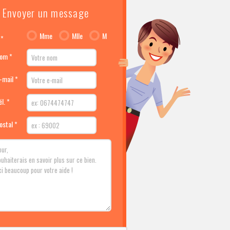
Envoyer un message
Mme
Mlle
M
 *
nom *
-mail *
l. *
ostal *