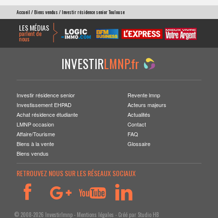
Accueil
/
Biens vendus
/ Investir résidence senior Toulouse
LES MÉDIAS
parlent de
nous
INVESTIR
LMNP.fr
Investir résidence senior
Revente lmnp
Investissement EHPAD
Acteurs majeurs
Achat résidence étudiante
Actualités
LMNP occasion
Contact
Affaire/Tourisme
FAQ
Biens à la vente
Glossaire
Biens vendus
RETROUVEZ NOUS SUR LES RÉSEAUX SOCIAUX
© 2008-2026 Investirlmnp -
Mentions légales
- Créé par
Studio HB