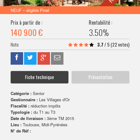
VENDRE SON BIEN
NEUF – éligible Pinel
Prix à partir de :
Rentabilité :
140 900 €
3.50%
3.7
/
5
(22 votes)
Fiche technique
Présentation
Catégorie :
Senior
Gestionnaire :
Les Villages d'Or
Fiscalité :
réduction impôts
Typologie :
du T1 au T3
Date de livraison :
3ème TM 2015
Lieu :
Toulouse, Midi-Pyrénées
N° de Réf :