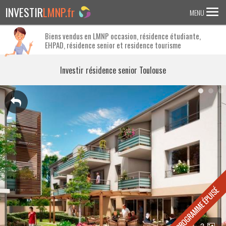
INVESTIR
LMNP.fr
MENU
Biens vendus en LMNP occasion, résidence étudiante,
EHPAD, résidence senior et residence tourisme
ACCUEIL
Investir en :
Investir résidence senior Toulouse
LMNP ANCIEN
RESIDENCE ETUDIANTE
EHPAD
RESIDENCE SENIOR
RESIDENCE AFFAIRE/TOURISME
ACTUALITES
FAQ
3