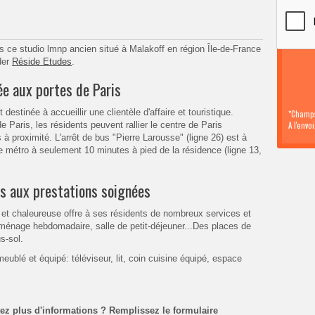
ns ce studio lmnp ancien situé à Malakoff en région Île-de-France
der
Réside Etudes
.
e aux portes de Paris
estinée à accueillir une clientèle d'affaire et touristique.
*Champs
 Paris, les résidents peuvent rallier le centre de Paris
A l'envo
 proximité. L'arrêt de bus "Pierre Larousse" (ligne 26) est à
e métro à seulement 10 minutes à pied de la résidence (ligne 13,
s aux prestations soignées
e et chaleureuse offre à ses résidents de nombreux services et
 ménage hebdomadaire, salle de petit-déjeuner...Des places de
s-sol.
ublé et équipé: téléviseur, lit, coin cuisine équipé, espace
tez plus d'informations ? Remplissez
le formulaire