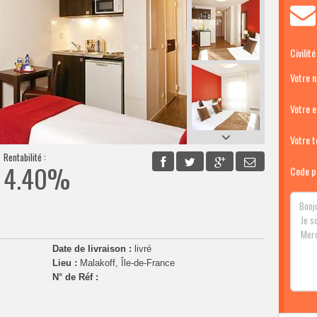
Civilité
Votre 
Votre e
Votre té
Rentabilité :
4.40%
Code p
Date de livraison :
livré
Lieu :
Malakoff, Île-de-France
N° de Réf :