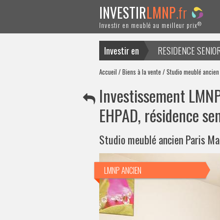
INVESTIR
LMNP
.fr
®
Investir en meublé au meilleur prix
Investir en
RESIDENCE SENIO
ACTUALITES
Accueil
/
Biens à la vente
/ Studio meublé ancien
Investissement LMNP 
EHPAD, résidence sen
Studio meublé ancien Paris Ma
LMNP ANCIEN