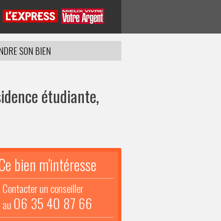
NDRE SON BIEN
idence étudiante,
Ce bien m'intéresse
Contacter un conseiller
06 35 40 87 66
au