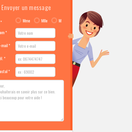
Envoyer un message
Mme
Mlle
M
 *
nom *
-mail *
l. *
ostal *