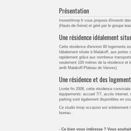
Présentation
Investirlmnp.fr vous propose d'investir da
(Hauts-de-Seine) et géré par le groupe lea
Une résidence idéalement situé
Cette résidence d'environ 80 logements est d
Idéalement située à Malakoff, aux portes de
rapidement grâce aux nombreux transports à
seulement 100 mètres de la résidence et l
arrêt Malakoff-Plateau de Vanves).
Une résidence et des logement
Livrée fin 2008, cette résidence convivial
équipements: accueil 7/7, accès internet,
parking sont également disponibles en sou
Ce studio lmnp occasion est entièrement me
bureau..
- Ce bien vous intéresse ? Vous souhai