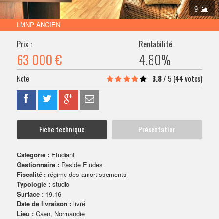
VENDRE SON BIEN
9
LMNP ANCIEN
Prix :
Rentabilité :
63 000 €
4.80%
3.8
/
5
(44 votes)
Fiche technique
Présentation
Catégorie :
Etudiant
Gestionnaire :
Reside Etudes
Fiscalité :
régime des amortissements
Typologie :
studio
Surface :
19.16
Date de livraison :
livré
Lieu :
Caen, Normandie