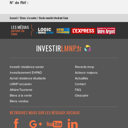
N° de Réf :
Accueil
/
Biens à la vente
/ Studio meublé étudiant Caen
LES MÉDIAS
parlent de
nous
INVESTIR
LMNP.fr
Investir résidence senior
Revente lmnp
Investissement EHPAD
Acteurs majeurs
Achat résidence étudiante
Actualités
LMNP occasion
Contact
Affaire/Tourisme
FAQ
Biens à la vente
Glossaire
Biens vendus
RETROUVEZ NOUS SUR LES RÉSEAUX SOCIAUX