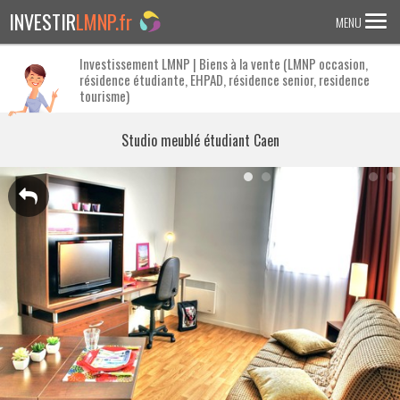
INVESTIR
LMNP.fr
MENU
Investissement LMNP | Biens à la vente (LMNP occasion,
résidence étudiante, EHPAD, résidence senior, residence
ACCUEIL
tourisme)
Investir en :
Studio meublé étudiant Caen
LMNP ANCIEN
RESIDENCE ETUDIANTE
EHPAD
RESIDENCE SENIOR
RESIDENCE AFFAIRE/TOURISME
ACTUALITES
FAQ