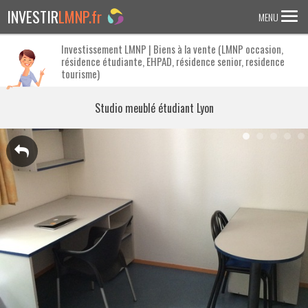
INVESTIR
LMNP.fr
MENU
Investissement LMNP | Biens à la vente (LMNP occasion,
résidence étudiante, EHPAD, résidence senior, residence
ACCUEIL
tourisme)
Investir en :
Studio meublé étudiant Lyon
LMNP ANCIEN
RESIDENCE ETUDIANTE
EHPAD
RESIDENCE SENIOR
RESIDENCE AFFAIRE/TOURISME
ACTUALITES
FAQ