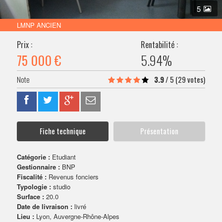
VENDRE SON BIEN
5
LMNP ANCIEN
Prix :
Rentabilité :
75 000 €
5.94%
3.9
/
5
(29 votes)
Fiche technique
Présentation
Catégorie :
Etudiant
Gestionnaire :
BNP
Fiscalité :
Revenus fonciers
Typologie :
studio
Surface :
20.0
Date de livraison :
livré
Lieu :
Lyon, Auvergne-Rhône-Alpes