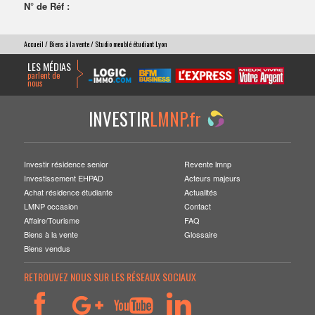
N° de Réf :
Accueil
/
Biens à la vente
/ Studio meublé étudiant Lyon
LES MÉDIAS
parlent de
nous
INVESTIR
LMNP.fr
Investir résidence senior
Revente lmnp
Investissement EHPAD
Acteurs majeurs
Achat résidence étudiante
Actualités
LMNP occasion
Contact
Affaire/Tourisme
FAQ
Biens à la vente
Glossaire
Biens vendus
RETROUVEZ NOUS SUR LES RÉSEAUX SOCIAUX