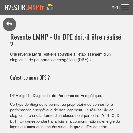
INVESTIR
LMNP.fr
MENU
ACCUEIL
Revente LMNP - Un DPE doit-il être réalisé
Investir en :
?
LMNP ANCIEN
Une revente LMNP est-elle soumise à l’établissement d’un
diagnostic de performance énergétique (DPE) ?
RESIDENCE ETUDIANTE
EHPAD
Qu’est-ce qu’un DPE ?
RESIDENCE SENIOR
RESIDENCE AFFAIRE/TOURISME
DPE signifie Diagnostic de Performance Energétique.
Ce type de diagnostic permet au propriétaire de connaître la
ACTUALITES
performance énergétique de son logement. Le résultat de ce
diagnostic prend la forme d’un classement par lettre (A, B, C, D,
E, F, G) correspondant à la fois à la consommation d’énergie du
FAQ
logement ainsi qu’à son émission de gaz à effet de serre.