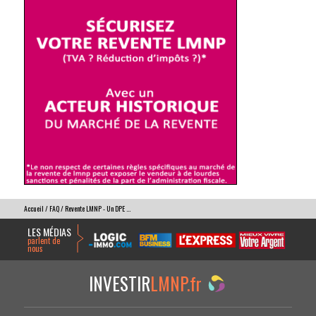
Accueil
/
FAQ
/ Revente LMNP - Un DPE ...
LES MÉDIAS
parlent de
nous
INVESTIR
LMNP.fr