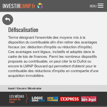
INVESTIR
LMNP.fr
MENU
ACCUEIL
Défiscalisation
Investir en :
Terme désignant l'ensemble des moyens mis à la
disposition du contribuable afin d'en retirer des avantages
LMNP ANCIEN
fiscaux (ex: déduction d'impôts ou réduction d'impôts).
RESIDENCE ETUDIANTE
Ces avantages sont légaux, incitatifs et adoptés dans le
cadre de lois de finances. Parmi les nombreux dispositifs
EHPAD
proposés au contribuable, on peut citer la loi Duflot ou
encore le LMNP Bouvard qui permettent d'obtenir pour le
RESIDENCE SENIOR
contribuable des réductions d'impôts en contrepartie d'une
RESIDENCE AFFAIRE/TOURISME
acquisition immobilière.
ACTUALITES
Accueil
/
Glossaire
/ Défiscalisation
LES MÉDIAS
FAQ
parlent de
nous