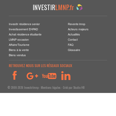
VENDRE SON BIEN
INVESTIR
LMNP.fr
Investir résidence senior
Revente lmnp
Investissement EHPAD
Acteurs majeurs
Achat résidence étudiante
Actualités
LMNP occasion
Contact
Affaire/Tourisme
FAQ
Biens à la vente
Glossaire
Biens vendus
RETROUVEZ NOUS SUR LES RÉSEAUX SOCIAUX
© 2008-2026 Investirlmnp -
Mentions légales
- Créé par
Studio HB