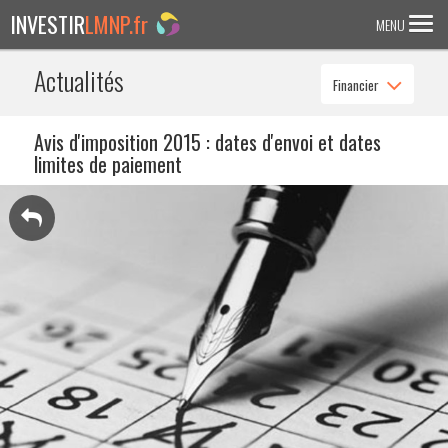
INVESTIR
LMNP.fr
MENU
Actualités
Financier
ACCUEIL
Investir en :
Avis d'imposition 2015 : dates d'envoi et dates
limites de paiement
LMNP ANCIEN
RESIDENCE ETUDIANTE
EHPAD
RESIDENCE SENIOR
RESIDENCE AFFAIRE/TOURISME
ACTUALITES
FAQ