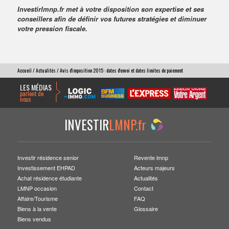
Investirlmnp.fr met à votre disposition son expertise et ses
conseillers afin de définir vos futures stratégies et diminuer
votre pression fiscale.
Accueil
/
Actualités
/ Avis d'imposition 2015 : dates d'envoi et dates limites de paiement
LES MÉDIAS
parlent de
nous
INVESTIR
LMNP.fr
Investir résidence senior
Revente lmnp
Investissement EHPAD
Acteurs majeurs
Achat résidence étudiante
Actualités
LMNP occasion
Contact
Affaire/Tourisme
FAQ
Biens à la vente
Glossaire
Biens vendus