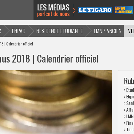
R
EHPAD
RESIDENCE ETUDIANTE
LMNP ANCIEN
VE
8 | Calendrier officiel
us 2018 | Calendrier officiel
Rub
Etud
Ehp
Seni
Affa
LMN
Fina
Tou