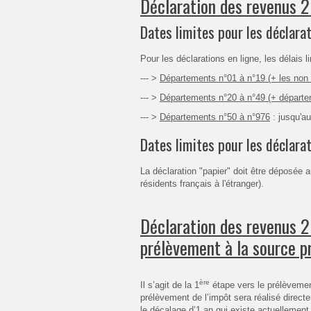
Déclaration des revenus 20
Dates limites pour les déclarat
Pour les déclarations en ligne, les délais l
--- >
Départements n°01 à n°19 (+ les non 
--- >
Départements n°20 à n°49 (+ départe
--- >
Départements n°50 à n°976
: jusqu'au
Dates limites pour les déclarat
La déclaration "papier" doit être déposée a
résidents français à l'étranger).
Déclaration des revenus 2
prélèvement à la source pr
ère
Il s’agit de la 1
étape vers le prélèvemen
prélèvement de l’impôt sera réalisé direct
le décalage d’1 an qui existe actuellement