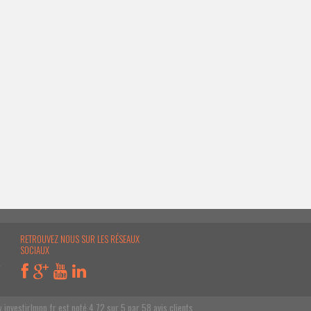
RETROUVEZ NOUS SUR LES RÉSEAUX
SOCIAUX
e
.investirlmnp.fr
est noté
4.72
sur
5
par
58
avis clients