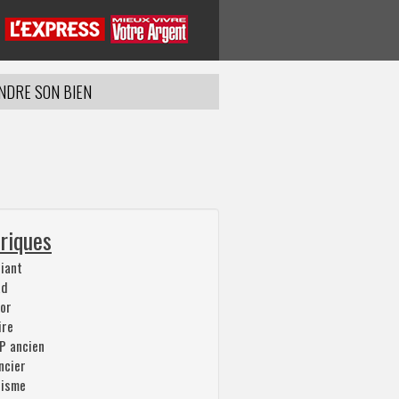
NDRE SON BIEN
riques
iant
ad
or
ire
P ancien
ncier
risme