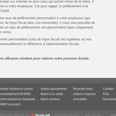
clarer sur internet ou pour ceux qui auront choisi de le faire), il
n à votre employeur. Car pour rappel, le prélèvement à la
'impôt...
re taux de prélèvement personnalisé à votre employeur (qui
nc du foyer fiscal dans son ensemble), il vous sera possible de
pte un taux de prélèvement non personnalisé basé uniquement
us verse.
vement personnalisé (celui du foyer fiscal) est supérieur au non
mensuellement la différence à l'administration fiscale.
s efficaces existent pour réduire votre pression fiscale.
nvestir résidence senior
Autres placements
Revente lmnp
Contact
Investissement EHPAD
Biens à la vente
Acteurs majeurs
FAQ
chat résidence étudiante
Biens vendus
Actualités
Glossair
LMNP occasion
www
ion site internet par
mentions légales
plan du site