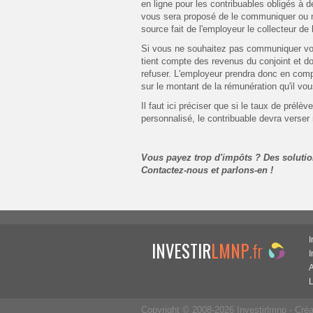
en ligne pour les contribuables obligés à dé
vous sera proposé de le communiquer ou no
source fait de l'employeur le collecteur de l
Si vous ne souhaitez pas communiquer vot
tient compte des revenus du conjoint et do
refuser. L'employeur prendra donc en com
sur le montant de la rémunération qu'il vo
Il faut ici préciser que si le taux de prélè
personnalisé, le contribuable devra verser 
Vous payez trop d'impôts ? Des solution
Contactez-nous et parlons-en !
I
INVESTIR
LMNP
.fr
A
Copyright © 2008-2026 Investirlmnp - Créat