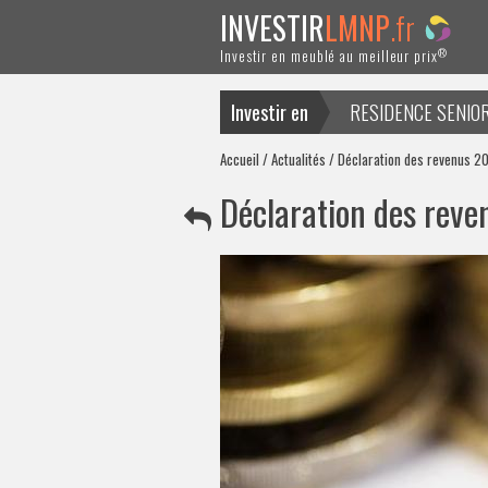
INVESTIR
LMNP
.fr
®
Investir en meublé au meilleur prix
Investir en
RESIDENCE SENIO
ACTUALITES
Accueil
/
Actualités
/ Déclaration des revenus 201
Déclaration des reven