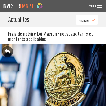
INVESTIR
LMNP.fr
MENU
Actualités
Financier
ACCUEIL
Investir en :
Frais de notaire Loi Macron : nouveaux tarifs et
montants applicables
LMNP ANCIEN
RESIDENCE ETUDIANTE
EHPAD
RESIDENCE SENIOR
RESIDENCE AFFAIRE/TOURISME
ACTUALITES
FAQ