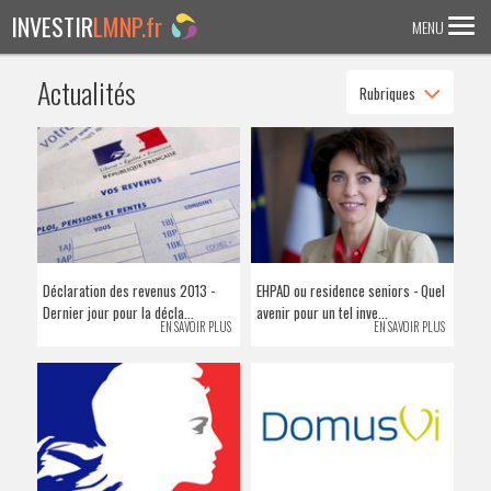
INVESTIR
LMNP.fr
MENU
Actualités
Rubriques
ACCUEIL
Investir en :
LMNP ANCIEN
RESIDENCE ETUDIANTE
EHPAD
Déclaration des revenus 2013 -
EHPAD ou residence seniors - Quel
RESIDENCE SENIOR
Dernier jour pour la décla...
avenir pour un tel inve...
EN SAVOIR PLUS
EN SAVOIR PLUS
RESIDENCE AFFAIRE/TOURISME
ACTUALITES
FAQ