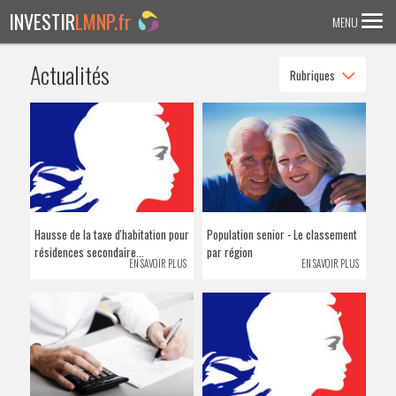
INVESTIR
LMNP.fr
MENU
Actualités
Rubriques
ACCUEIL
Investir en :
LMNP ANCIEN
RESIDENCE ETUDIANTE
EHPAD
Hausse de la taxe d'habitation pour
Population senior - Le classement
RESIDENCE SENIOR
résidences secondaire...
par région
EN SAVOIR PLUS
EN SAVOIR PLUS
RESIDENCE AFFAIRE/TOURISME
ACTUALITES
FAQ