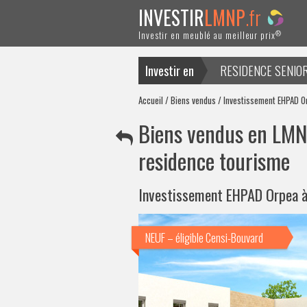
INVESTIR
LMNP
.fr
®
Investir en meublé au meilleur prix
Investir en
RESIDENCE SENIO
ACTUALITES
Accueil
/
Biens vendus
/ Investissement EHPAD O
Biens vendus en LMNP
residence tourisme
Investissement EHPAD Orpea à
NEUF – éligible Censi-Bouvard