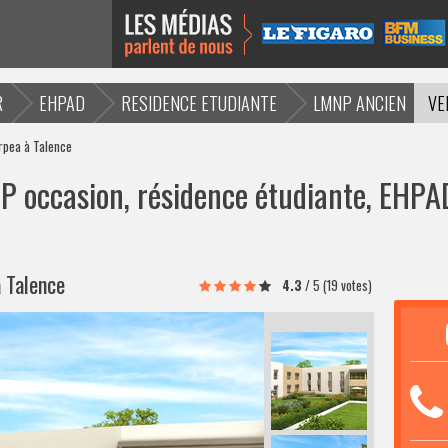
R
EHPAD
RESIDENCE ETUDIANTE
LMNP ANCIEN
VE
rpea à Talence
 occasion, résidence étudiante, EHPAD
 Talence
4.3
/
5
(19 votes)