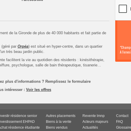
nt de la Gironde de plus de 40 000 habitants et fait partie de
 (géré par
Orpéa
) est situé en hyper-centre, dans un quartier
*Champs
'un très beau jardin public.
A l'envo
 facilitent la vie au quotidien des résidents : kinésithérapie,
iffure, psychologue, salle de bain thérapeutique, tisanerie…
tez plus d'informations ? Remplissez
le formulaire
us intéresser :
Voir les offres
nvestir résidence senior
Autres placements
Revente lmnp
Contact
Investissement EHPAD
Biens à la vente
Acteurs majeurs
FAQ
chat résidence étudiante
Biens vendus
Actualités
Glossair