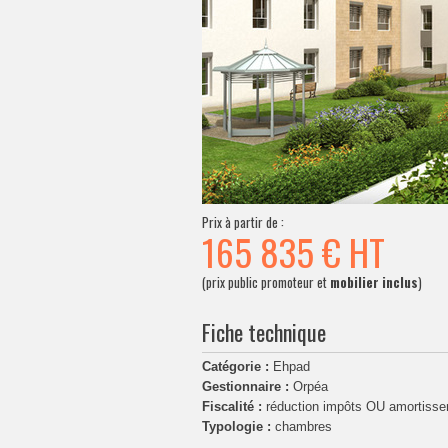
Prix à partir de :
165 835 €
HT
(prix public promoteur et
mobilier inclus
)
Fiche technique
Catégorie :
Ehpad
Gestionnaire :
Orpéa
Fiscalité :
réduction impôts OU amortiss
Typologie :
chambres