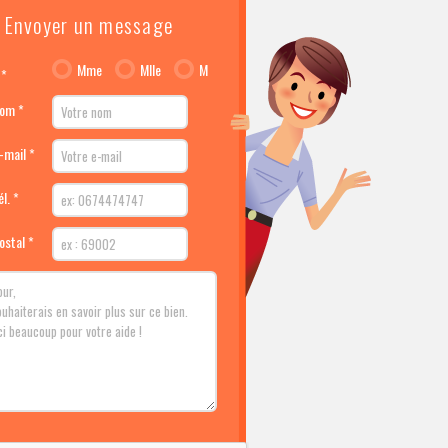
Envoyer un message
Mme
Mlle
M
 *
nom *
-mail *
l. *
ostal *