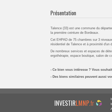
Présentation
Talence (33) est une commune du départeme
la première ceinture de Bordeaux.
Cet EHPAD de 75 chambres sur 3 niveaux
résidentiel de Talence et à proximité d'un d
De nombreux services et espaces de détente
ergothérapie, espace boutique, salon de co
- Ce bien vous intéresse ? Vous souhai
- Des biens similaires peuvent aussi vo
I
INVESTIR
LMNP
.fr
A