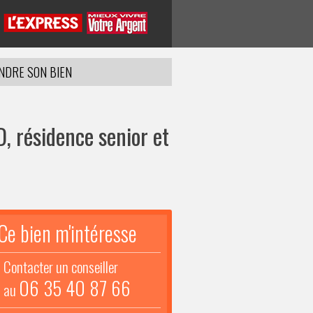
NDRE SON BIEN
, résidence senior et
Ce bien m'intéresse
Contacter un conseiller
06 35 40 87 66
au