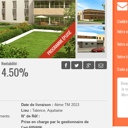
Civilité
Votre 
Votre e
Votre té
Rentabilité :
4.50%
Code p
Date de livraison :
4ème TM 2013
Lieu :
Talence, Aquitaine
ements
N° de Réf :
Prise en charge par le gestionnaire de
l'art.605/606