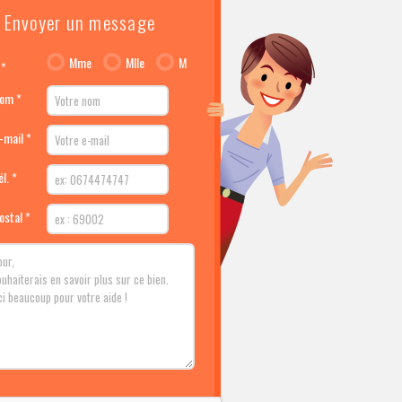
Envoyer un message
Mme
Mlle
M
 *
nom *
-mail *
l. *
ostal *