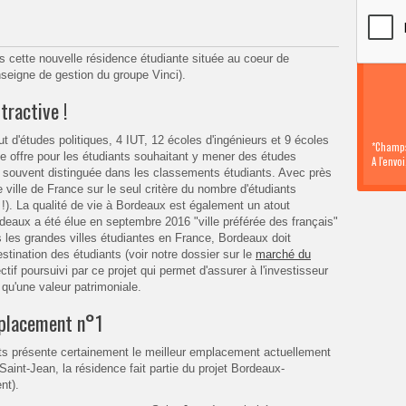
ns cette nouvelle résidence étudiante située au coeur de
seigne de gestion du groupe Vinci).
tractive !
t d'études politiques, 4 IUT, 12 écoles d'ingénieurs et 9 écoles
*Champs
 offre pour les étudiants souhaitant y mener des études
A l'envo
ès souvent distinguée dans les classements étudiants. Avec près
ville de France sur le seul critère du nombre d'étudiants
). La qualité de vie à Bordeaux est également un atout
rdeaux a été élue en septembre 2016 "ville préférée des français"
les grandes villes étudiantes en France, Bordeaux doit
tination des étudiants (voir notre dossier sur le
marché du
jectif poursuivi par ce projet qui permet d'
assurer à l'investisseur
qu'une valeur patrimoniale.
mplacement n°1
ts présente certainement le meilleur emplacement actuellement
aint-Jean, la résidence fait partie du projet Bordeaux-
nt).