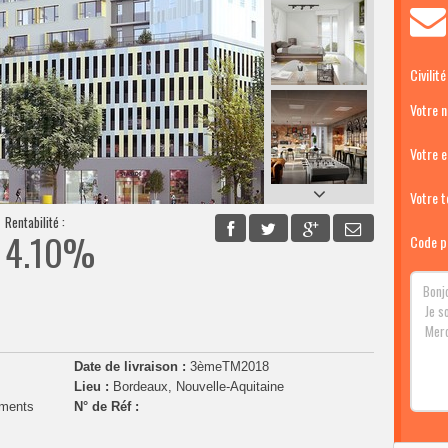
Civilité
Votre 
Votre e
Votre té
Rentabilité :
4.10%
Code p
Date de livraison :
3èmeTM2018
Lieu :
Bordeaux, Nouvelle-Aquitaine
ements
N° de Réf :