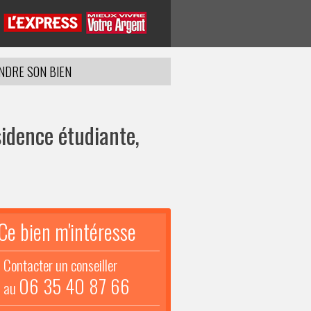
NDRE SON BIEN
idence étudiante,
Ce bien m'intéresse
Contacter un conseiller
06 35 40 87 66
au