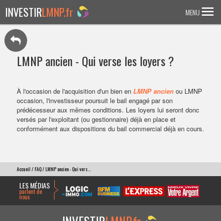
INVESTIR
LMNP.fr
MENU
ACCUEIL
LMNP ancien - Qui verse les loyers ?
Investir en :
LMNP ANCIEN
À l'occasion de l'acquisition d'un bien en
LMNP ancien
ou LMNP
occasion, l'investisseur poursuit le bail engagé par son
RESIDENCE ETUDIANTE
prédécesseur aux mêmes conditions. Les loyers lui seront donc
versés par l'exploitant (ou gestionnaire) déjà en place et
EHPAD
conformément aux dispositions du bail commercial déjà en cours.
RESIDENCE SENIOR
RESIDENCE AFFAIRE/TOURISME
Accueil
/
FAQ
/ LMNP ancien - Qui vers...
ACTUALITES
LES MÉDIAS
parlent de
nous
FAQ