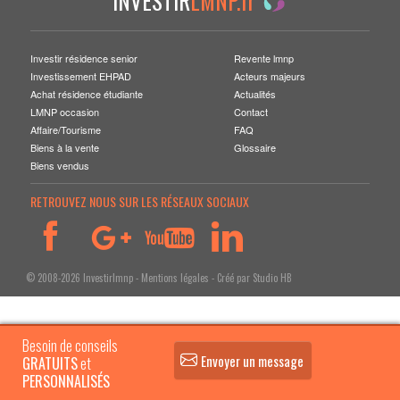
INVESTIR
LMNP.fr
VENDRE SON BIEN
Investir résidence senior
Revente lmnp
Investissement EHPAD
Acteurs majeurs
Achat résidence étudiante
Actualités
LMNP occasion
Contact
Affaire/Tourisme
FAQ
Biens à la vente
Glossaire
Biens vendus
RETROUVEZ NOUS SUR LES RÉSEAUX SOCIAUX
© 2008-2026 Investirlmnp -
Mentions légales
- Créé par
Studio HB
Besoin de conseils
Envoyer un message
GRATUITS
et
PERSONNALISÉS