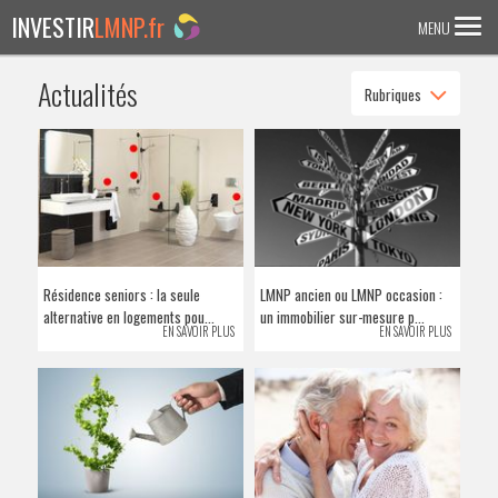
INVESTIR
LMNP.fr
MENU
Actualités
Rubriques
ACCUEIL
Investir en :
LMNP ANCIEN
RESIDENCE ETUDIANTE
EHPAD
Résidence seniors : la seule
LMNP ancien ou LMNP occasion :
RESIDENCE SENIOR
alternative en logements pou...
un immobilier sur-mesure p...
EN SAVOIR PLUS
EN SAVOIR PLUS
RESIDENCE AFFAIRE/TOURISME
ACTUALITES
FAQ