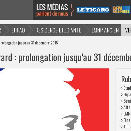
R
EHPAD
RESIDENCE ETUDIANTE
LMNP ANCIEN
VE
 prolongation jusqu'au 31 décembre 2018
vard : prolongation jusqu'au 31 décem
Rub
Etud
Ehp
Seni
Affa
LMN
Fina
Tou