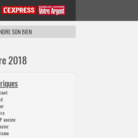
NDRE SON BIEN
bre 2018
riques
iant
ad
or
ire
P ancien
ncier
risme