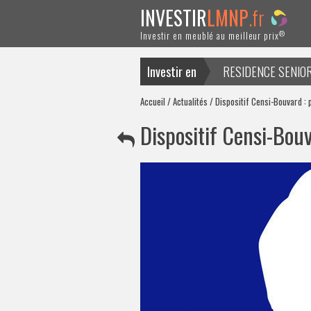
INVESTIR
LMNP
.fr
®
Investir en meublé au meilleur prix
Investir en
RESIDENCE SENIO
ACTUALITES
Accueil
/
Actualités
/ Dispositif Censi-Bouvard :
Dispositif Censi-Bou