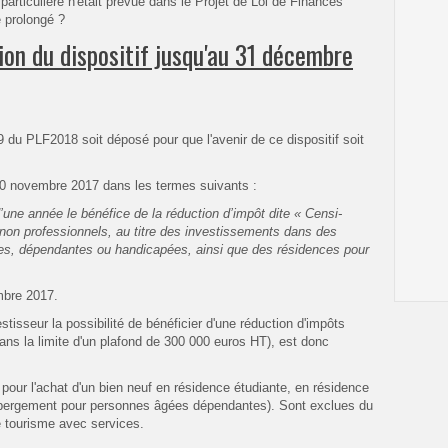
particulière n'était prévue dans le Projet de Loi de Finances
e prolongé ?
ion du dispositif jusqu'au 31 décembre
39 du PLF2018 soit déposé pour que l'avenir de ce dispositif soit
0 novembre 2017 dans les termes suivants :
une année le bénéfice de la réduction d’impôt dite « Censi-
non professionnels, au titre des investissements dans des
es, dépendantes ou handicapées, ainsi que des résidences pour
mbre 2017.
estisseur la possibilité de bénéficier d'une réduction d'impôts
ns la limite d'un plafond de 300 000 euros HT), est donc
 pour l'achat d'un bien neuf en résidence étudiante, en résidence
bergement pour personnes âgées dépendantes). Sont exclues du
e tourisme avec services.