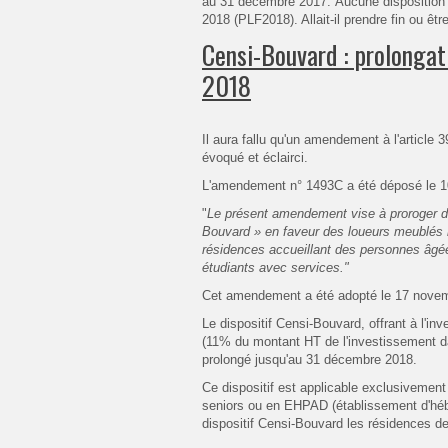
au 31 décembre 2017.
Aucune disposition 
2018 (PLF2018). Allait-il prendre fin ou êtr
Censi-Bouvard : prolongat
2018
Il aura fallu qu'un amendement à l'article 
évoqué et éclairci.
L'amendement n° 1493C a été déposé le 1
"
Le présent amendement vise à proroger d’
Bouvard » en faveur des loueurs meublés 
résidences accueillant des personnes âgé
étudiants avec services."
Cet amendement a été adopté le 17 nove
Le dispositif Censi-Bouvard, offrant à l'inv
(11% du montant HT de l'investissement da
prolongé jusqu'au 31 décembre 2018.
Ce dispositif est applicable exclusivement
seniors ou en EHPAD (établissement d'hé
dispositif Censi-Bouvard les résidences d