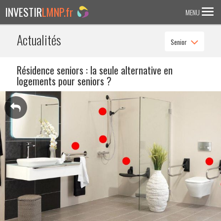
INVESTIR
LMNP.fr
MENU
Actualités
Senior
ACCUEIL
Investir en :
Résidence seniors : la seule alternative en
logements pour seniors ?
LMNP ANCIEN
RESIDENCE ETUDIANTE
EHPAD
RESIDENCE SENIOR
RESIDENCE AFFAIRE/TOURISME
ACTUALITES
FAQ