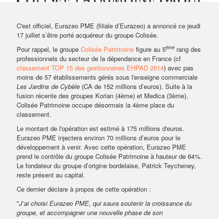
VENDRE SON BIEN
C'est officiel, Eurazeo PME (filiale d’Eurazeo) a annoncé ce jeudi
17 juillet s’être porté acquéreur du groupe Colisée.
ème
Pour rappel, le groupe
Colisée Patrimoine
figure au 5
rang des
professionnels du secteur de la dépendance en France (cf
classement TOP 15 des gestionnaires EHPAD 2014
) avec pas
moins de 57 établissements gérés sous l'enseigne commerciale
Les Jardins de Cybèle
(CA de 152 millions d’euros). Suite à la
fusion récente des groupes Korian (4ème) et Medica (3ème),
Colisée Patrimoine occupe désormais la 4ème place du
classement.
Le montant de l'opération est estimé à 175 millions d'euros.
Eurazeo PME injectera environ 70 millions d’euros pour le
développement à venir. Avec cette opération, Eurazeo PME
prend le contrôle du groupe Colisée Patrimoine à hauteur de 64%.
Le fondateur du groupe d’origine bordelaise, Patrick Teycheney,
reste présent au capital.
Ce dernier déclare à propos de cette opération :
"
J’ai choisi Eurazeo PME, qui saura soutenir la croissance du
groupe, et
accompagner une nouvelle phase de son