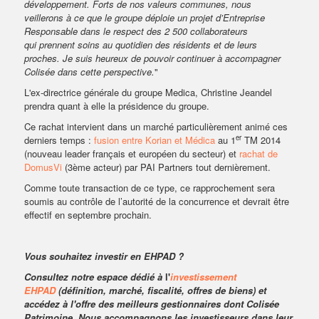
développement. Forts de nos valeurs communes, nous
veillerons
à ce que le groupe déploie un projet d’Entreprise
Responsable dans le respect des 2 500 collaborateurs
qui
prennent soins au quotidien des résidents et de leurs
proches. Je suis heureux de pouvoir continuer à
accompagner
Colisée dans cette perspective.
"
L'ex-directrice générale du groupe Medica, Christine Jeandel
prendra quant à elle la présidence du groupe.
Ce rachat intervient dans un marché particulièrement animé ces
er
derniers temps :
fusion entre Korian et Médica
au 1
TM 2014
(nouveau leader français et européen du secteur) et
rachat de
DomusVi
(3ème acteur) par PAI Partners tout dernièrement.
Comme toute transaction de ce type, ce rapprochement sera
soumis au contrôle de l’autorité de la concurrence et devrait être
effectif en septembre prochain.
Vous souhaitez investir en EHPAD ?
Consultez notre espace dédié à
l'
investissement
EHPAD
(définition, marché, fiscalité, offres de biens) et
accédez à l'offre des meilleurs gestionnaires dont Colisée
Patrimoine. Nous accompagnons les investisseurs dans leur