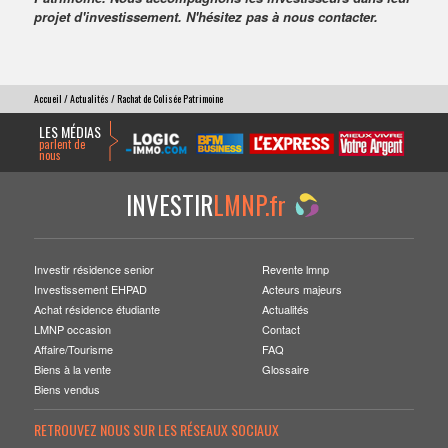
projet d'investissement. N'hésitez pas à nous contacter.
Accueil
/
Actualités
/ Rachat de Colisée Patrimoine
LES MÉDIAS
parlent de
nous
INVESTIR
LMNP.fr
Investir résidence senior
Revente lmnp
Investissement EHPAD
Acteurs majeurs
Achat résidence étudiante
Actualités
LMNP occasion
Contact
Affaire/Tourisme
FAQ
Biens à la vente
Glossaire
Biens vendus
RETROUVEZ NOUS SUR LES RÉSEAUX SOCIAUX