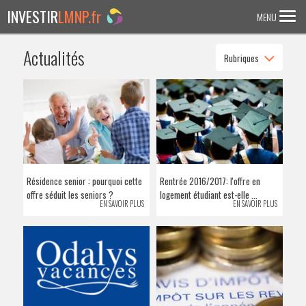
INVESTIR
LMNP.fr
MENU
Actualités
Rubriques
ACCUEIL
Investir en :
LMNP ANCIEN
RESIDENCE ETUDIANTE
EHPAD
Résidence senior : pourquoi cette
Rentrée 2016/2017: l'offre en
RESIDENCE SENIOR
offre séduit les seniors ?
logement étudiant est-elle ...
EN SAVOIR PLUS
EN SAVOIR PLUS
RESIDENCE AFFAIRE/TOURISME
ACTUALITES
FAQ