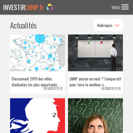
INVESTIR
LMNP.fr
MENU
Actualités
Rubriques
ACCUEIL
Investir en :
LMNP ANCIEN
RESIDENCE ETUDIANTE
EHPAD
Classement 2019 des villes
LMNP ancien ou neuf ? Comparatif
RESIDENCE SENIOR
étudiantes les plus importante...
pour faire le meilleur c...
EN SAVOIR PLUS
EN SAVOIR PLUS
RESIDENCE AFFAIRE/TOURISME
ACTUALITES
FAQ