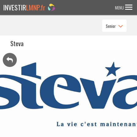
INVESTIR
LMNP.fr
MENU
Senior
ACCUEIL
Investir en :
Steva
LMNP ANCIEN
RESIDENCE ETUDIANTE
EHPAD
RESIDENCE SENIOR
RESIDENCE AFFAIRE/TOURISME
ACTUALITES
FAQ