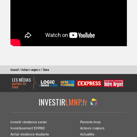
Accueil
/
Acteurs majeurs
/ Steva
LES MÉDIAS
parlent de
nous
INVESTIR
LMNP.fr
Investir résidence senior
Revente lmnp
Investissement EHPAD
Acteurs majeurs
Achat résidence étudiante
Actualités