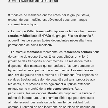
Steva : résidence senior et EHPAD
3 modèles de résidence ont été créés par le groupe Steva,
chacun de ces modèles est développé sous une marque
commerciale unique :
-
La marque
Villa Beausoleil
© représente la branche
maison
retraite médicalisée
(
EHPAD
) du groupe. Elle est destinée à
accueillir les personnes âgées dépendantes nécessitant une
permanence de soins médicaux.
-
La marque
Montana
© représente les
résidences seniors
haut
de gamme du groupe Steva. Elles sont situées en ville, à
proximité des transports et commerces. La résidence met à
disposition des navettes qui se rendent 3 fois par semaine en
hyper centre, au supermarché et au marché. Les
résidences
seniors
du groupe sont ouvertes sur l’extérieur. Des espaces de
services (restaurant, salon de beauté) sont ainsi proposés aux
résidents, aux proches mais également au public extérieur
(unique sur le marché de la
résidence senior
). Autre
particularité, les résidences
Montana
© proposent, à l’intérieur
même de la structure, une chambre d’hôte qui peut être louée
afin de recevoir des amis ou de la famille. Le résident jouit
comme il l’entend de son logement, de sa place de parking ou