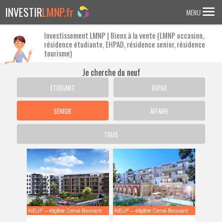
INVESTIR
LMNP.fr
MENU
Investissement LMNP | Biens à la vente (LMNP occasion,
résidence étudiante, EHPAD, résidence senior, résidence
ACCUEIL
tourisme)
Investir en :
Je cherche du neuf
LMNP ANCIEN
ETUDIANT
EHPAD
RESIDENCE ETUDIANTE
SENIOR
AFFAIRE
EHPAD
TOUS
RESIDENCE SENIOR
RESIDENCE AFFAIRE/TOURISME
ACTUALITES
FAQ
NEUF – éligible Censi-Bouvard
NEUF – éligible Censi-Bouvard