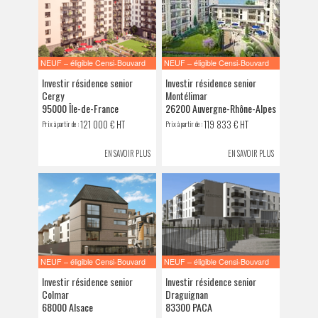
NEUF – éligible Censi-Bouvard
NEUF – éligible Censi-Bouvard
Investir résidence senior
Investir résidence senior
Cergy
Montélimar
95000 Île-de-France
26200 Auvergne-Rhône-Alpes
121 000 € HT
119 833 € HT
Prix à partir de :
Prix à partir de :
EN SAVOIR PLUS
EN SAVOIR PLUS
NEUF – éligible Censi-Bouvard
NEUF – éligible Censi-Bouvard
Investir résidence senior
Investir résidence senior
Colmar
Draguignan
68000 Alsace
83300 PACA