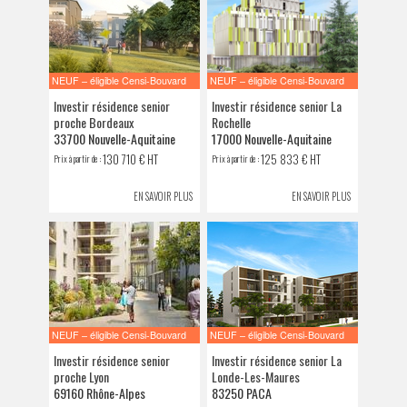
NEUF – éligible Censi-Bouvard
NEUF – éligible Censi-Bouvard
Investir résidence senior
Investir résidence senior La
proche Bordeaux
Rochelle
33700 Nouvelle-Aquitaine
17000 Nouvelle-Aquitaine
130 710 € HT
125 833 € HT
Prix à partir de :
Prix à partir de :
EN SAVOIR PLUS
EN SAVOIR PLUS
NEUF – éligible Censi-Bouvard
NEUF – éligible Censi-Bouvard
Investir résidence senior
Investir résidence senior La
proche Lyon
Londe-Les-Maures
69160 Rhône-Alpes
83250 PACA