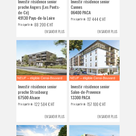
Investir résidence senior
Investir résidence senior
proche Angers (Les Ponts-
Cannes
de-Cé)
06400 PACA
49130 Pays-de-la Loire
117 444 € HT
Prix à partir de :
88 200 € HT
Prix à partir de :
EN SAVOIR PLUS
EN SAVOIR PLUS
NEUF – éligible Censi-Bouvard
NEUF – éligible Censi-Bouvard
Investir résidence senior
Investir résidence senior
proche Strasbourg
Salon-de-Provence
67500 Alsace
13300 PACA
122 584 € HT
157 100 € HT
Prix à partir de :
Prix à partir de :
EN SAVOIR PLUS
EN SAVOIR PLUS