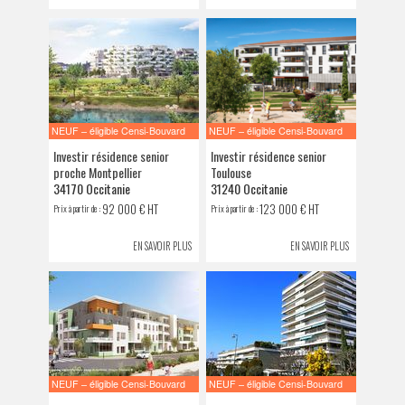
NEUF – éligible Censi-Bouvard
NEUF – éligible Censi-Bouvard
Investir résidence senior
Investir résidence senior
proche Montpellier
Toulouse
34170 Occitanie
31240 Occitanie
92 000 € HT
123 000 € HT
Prix à partir de :
Prix à partir de :
EN SAVOIR PLUS
EN SAVOIR PLUS
NEUF – éligible Censi-Bouvard
NEUF – éligible Censi-Bouvard