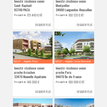
Investir résidence senior
Investir résidence senior
VENDRE SON BIEN
Saint-Raphaël
Montpellier
83700 PACA
34000 Languedoc-Roussillon
179 449 € HT
100 120 € HT
Prix à partir de :
Prix à partir de :
EN SAVOIR PLUS
EN SAVOIR PLUS
NEUF – éligible Pinel
NEUF – éligible Censi-Bouvard
Investir résidence senior
Investir résidence senior
proche Arcachon
proche Paris
33470 Nouvelle-Aquitaine
94470 Île-de-France
140 000 €
180 000 € HT
Prix à partir de :
Prix à partir de :
EN SAVOIR PLUS
EN SAVOIR PLUS