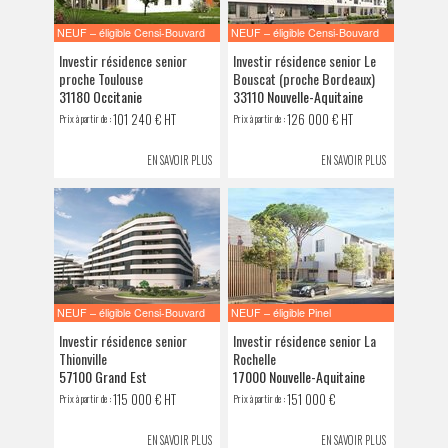
NEUF – éligible Censi-Bouvard
NEUF – éligible Censi-Bouvard
Investir résidence senior
Investir résidence senior Le
proche Toulouse
Bouscat (proche Bordeaux)
31180 Occitanie
33110 Nouvelle-Aquitaine
101 240 € HT
126 000 € HT
Prix à partir de :
Prix à partir de :
EN SAVOIR PLUS
EN SAVOIR PLUS
NEUF – éligible Censi-Bouvard
NEUF – éligible Pinel
Investir résidence senior
Investir résidence senior La
Thionville
Rochelle
57100 Grand Est
17000 Nouvelle-Aquitaine
115 000 € HT
151 000 €
Prix à partir de :
Prix à partir de :
EN SAVOIR PLUS
EN SAVOIR PLUS