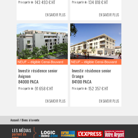
143 493 € HT
134 818 € HT
Prix à partir de :
Prix à partir de :
EN SAVOIR PLUS
EN SAVOIR PLUS
NEUF – éligible Censi-Bouvard
NEUF – éligible Censi-Bouvard
Investir résidence senior
Investir résidence senior
Avignon
Orange
84000 PACA
84100 PACA
91 658 € HT
152 357 € HT
Prix à partir de :
Prix à partir de :
EN SAVOIR PLUS
EN SAVOIR PLUS
Accueil
/ Biens à la vente
LES MÉDIAS
parlent de
nous