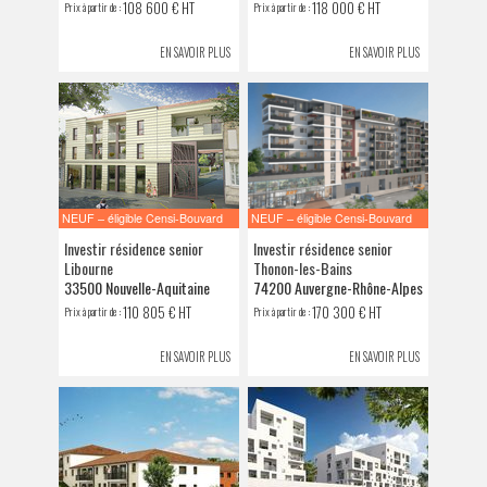
108 600 € HT
118 000 € HT
Prix à partir de :
Prix à partir de :
EN SAVOIR PLUS
EN SAVOIR PLUS
NEUF – éligible Censi-Bouvard
NEUF – éligible Censi-Bouvard
Investir résidence senior
Investir résidence senior
Libourne
Thonon-les-Bains
33500 Nouvelle-Aquitaine
74200 Auvergne-Rhône-Alpes
110 805 € HT
170 300 € HT
Prix à partir de :
Prix à partir de :
EN SAVOIR PLUS
EN SAVOIR PLUS